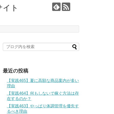
サイト
最近の投稿
【実践465】夏に高額な商品案内が多い
理由
【実践464】何もしないで稼ぐ方法は存
在するのか？
【実践463】やっぱり体調管理を優先す
るべき理由