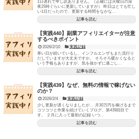
1日遅れて申し訳ありません。（正確には火曜日の深
夜25時ぐらいに更新していますが） 昨日はとても忙し
い1日だったので、更新する時間をなかな...
記事を読む
【実践440】副業アフィリエイターが注意
するべきポイント
2026/2/10
実践記録
寒い日が続いているし、インフルエンザもまた流行り
だしていますが大丈夫ですか。 そろそろ暖かくなると
いう予報もありますが、気を抜かずに過ごし...
記事を読む
【実践439】なぜ、無料の情報で稼げない
のか？
2026/2/4
実践記録
少し更新が遅くなりましたが… 月30万円を稼げるまで
コツコツと作業を続けていくブログ、第439回目で
す。 ２月に入って最初の記録 いつ...
記事を読む