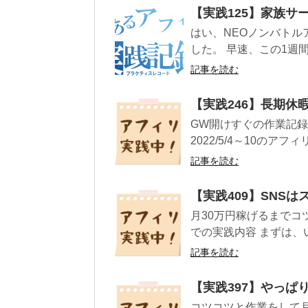
【実践125】家族サ
はい、NEOノンバトル
した。 早速、この1週
記事を読む
【実践246】長期休
GW開けすぐの作業記録、
2022/5/4～10のアフ
記事を読む
【実践409】SNS
月30万円稼げるまでコ
での実践内容 まずは、い
記事を読む
【実践397】やっぱ
コツコツと作業をして月