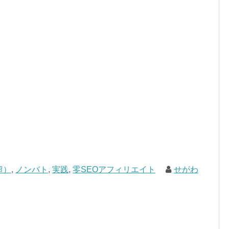
超）
,
ノンバト
,
実践
,
零SEOアフィリエイト
せがわ