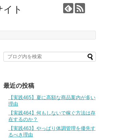
サイト
最近の投稿
【実践465】夏に高額な商品案内が多い
理由
【実践464】何もしないで稼ぐ方法は存
在するのか？
【実践463】やっぱり体調管理を優先す
るべき理由