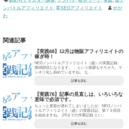
あめらくマスター講座
,
ノンバト
,
在宅ワーク
,
実践
,
進ノ
ンバトルアフィリエイト
,
零SEOアフィリエイト
せが
わ
関連記事
【実践68】12月は物販アフィリエイトの
稼ぎ時！
NEOノンバトルアフィリエイト（超）の実践記録、
第68回目になります。 …という挨拶もそろそろ、マ
ンネリ化し始めていますね。 な...
記事を読む
【実践76】記事の見直しは、いろいろな
意味で必須です。
ちょっと更新が遅れてしまいましたが、NEOノンバ
トルアフィリエイト（超）の実践日記、第７６回目
を始めますね。 2/5までの作業記録 とい...
記事を読む