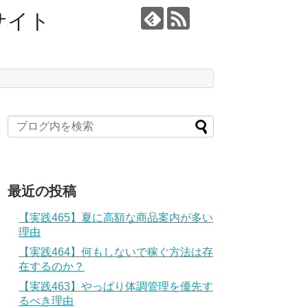
サイト
最近の投稿
【実践465】夏に高額な商品案内が多い
理由
【実践464】何もしないで稼ぐ方法は存
在するのか？
【実践463】やっぱり体調管理を優先す
るべき理由