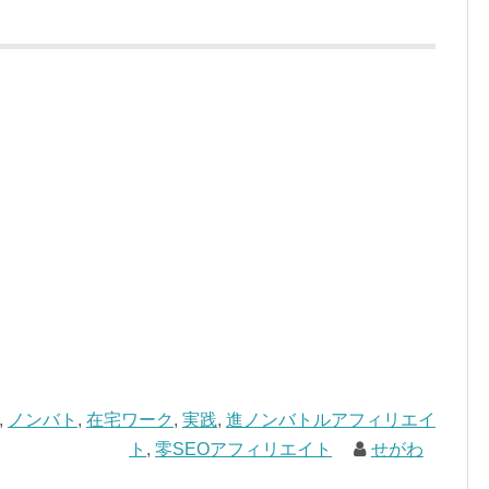
,
ノンバト
,
在宅ワーク
,
実践
,
進ノンバトルアフィリエイ
ト
,
零SEOアフィリエイト
せがわ