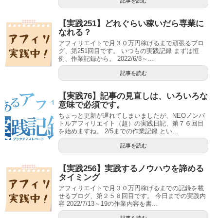
記事を読む
【実践251】どれぐらい稼いだら専業に
なれる？
アフィリエイトで月３０万円稼げるまで頑張るブロ
グ、第251回目です。 いつもの実践記録 まずは恒
例、作業記録から。 2022/6/8～...
記事を読む
【実践76】記事の見直しは、いろいろな
意味で必須です。
ちょっと更新が遅れてしまいましたが、NEOノンバ
トルアフィリエイト（超）の実践日記、第７６回目
を始めますね。 2/5までの作業記録 とい...
記事を読む
【実践256】実践するノウハウを諦める
タイミング
アフィリエイトで月３０万円稼げるまでの記録を載
せるブログ、第２５６回目です。 今日までの実践内
容 2022/7/13～19の作業内容を書...