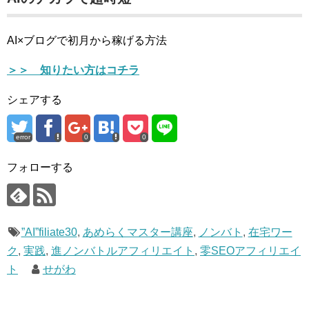
AI×ブログで初月から稼げる方法
＞＞ 知りたい方はコチラ
シェアする
error
0
0
フォローする
”AI”filiate30
,
あめらくマスター講座
,
ノンバト
,
在宅ワー
ク
,
実践
,
進ノンバトルアフィリエイト
,
零SEOアフィリエイ
ト
せがわ