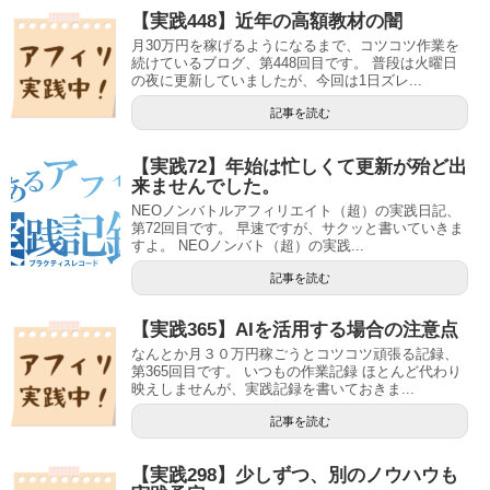
【実践448】近年の高額教材の闇
月30万円を稼げるようになるまで、コツコツ作業を
続けているブログ、第448回目です。 普段は火曜日
の夜に更新していましたが、今回は1日ズレ...
記事を読む
【実践72】年始は忙しくて更新が殆ど出
来ませんでした。
NEOノンバトルアフィリエイト（超）の実践日記、
第72回目です。 早速ですが、サクッと書いていきま
すよ。 NEOノンバト（超）の実践...
記事を読む
【実践365】AIを活用する場合の注意点
なんとか月３０万円稼ごうとコツコツ頑張る記録、
第365回目です。 いつもの作業記録 ほとんど代わり
映えしませんが、実践記録を書いておきま...
記事を読む
【実践298】少しずつ、別のノウハウも