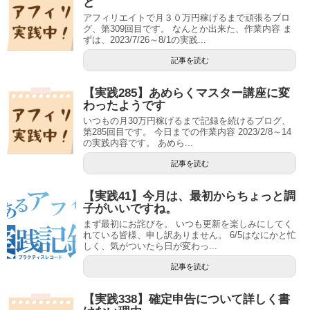
ど
アフィリエイトで月３０万円稼げるまで頑張るブロ
グ、第309回目です。 なんとか出来た、作業内容 ま
ずは、2023/7/26～8/1の実践...
記事を読む
【実践285】あめらくマスター講座に変
わったようです
いつもの月30万円稼げるまで記録を続けるブログ、
第285回目です。 今日までの作業内容 2023/2/8～14
の実践内容です。 あめら...
記事を読む
【実践41】今月は、最初からちょっと調
子がいいですね。
まず最初にお詫びを。 いつも更新を楽しみにしてく
れている皆様、申し訳ありません。 6/5はなにかと忙
しく、気がついたら日が変わっ...
記事を読む
【実践338】確定申告について詳しく書