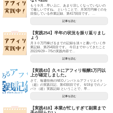
もう９月…早い上に、あまり涼しくなっていないの
で厳しいですね。 ということで、月30万円稼ぐのを
目指している作業記録、第417回目です。 ...
記事を読む
【実践254】半年の状況を振り返りまし
ょう
月３０万円稼げるまでの記録を淡々と書いていく作
業記録、第254回目です。 今日までやってきたこと
2022/6/29～7/5の実践内容で...
記事を読む
【実践43】久々にアフィリ報酬1万円以
上が確定しました。
さて、毎週恒例のNEOノンバトルアフィリエイト
（超）の実践日記、第43回目です。 6/19までのノン
バト（超）実践記録 ということで、早...
記事を読む
【実践418】本業が忙しすぎて副業まで
手が回らない…