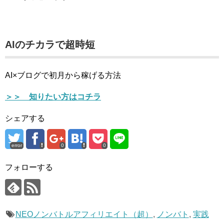
AIのチカラで超時短
AI×ブログで初月から稼げる方法
＞＞ 知りたい方はコチラ
シェアする
error
0
0
フォローする
NEOノンバトルアフィリエイト（超）
,
ノンバト
,
実践