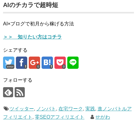
AIのチカラで超時短
AI×ブログで初月から稼げる方法
＞＞ 知りたい方はコチラ
シェアする
error
0
0
フォローする
ツイッター
,
ノンバト
,
在宅ワーク
,
実践
,
進ノンバトルア
フィリエイト
,
零SEOアフィリエイト
せがわ