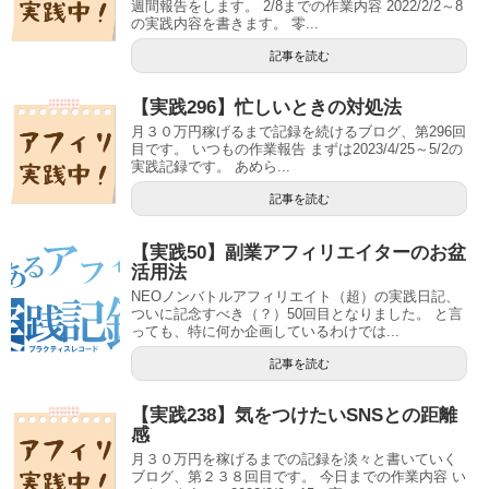
週間報告をします。 2/8までの作業内容 2022/2/2～8
の実践内容を書きます。 零...
記事を読む
【実践296】忙しいときの対処法
月３０万円稼げるまで記録を続けるブログ、第296回
目です。 いつもの作業報告 まずは2023/4/25～5/2の
実践記録です。 あめら...
記事を読む
【実践50】副業アフィリエイターのお盆
活用法
NEOノンバトルアフィリエイト（超）の実践日記、
ついに記念すべき（？）50回目となりました。 と言
っても、特に何か企画しているわけでは...
記事を読む
【実践238】気をつけたいSNSとの距離
感
月３０万円を稼げるまでの記録を淡々と書いていく
ブログ、第２３８回目です。 今日までの作業内容 い