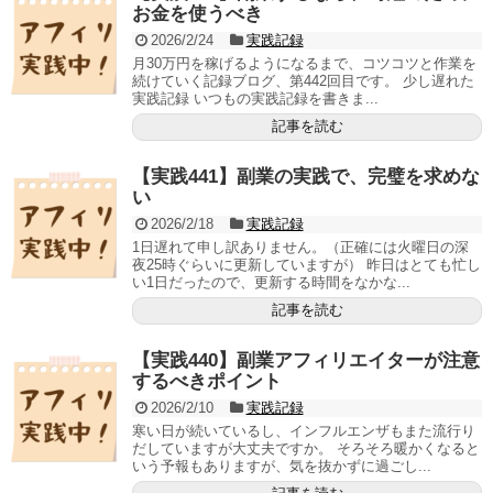
お金を使うべき
2026/2/24
実践記録
月30万円を稼げるようになるまで、コツコツと作業を
続けていく記録ブログ、第442回目です。 少し遅れた
実践記録 いつもの実践記録を書きま...
記事を読む
【実践441】副業の実践で、完璧を求めな
い
2026/2/18
実践記録
1日遅れて申し訳ありません。（正確には火曜日の深
夜25時ぐらいに更新していますが） 昨日はとても忙し
い1日だったので、更新する時間をなかな...
記事を読む
【実践440】副業アフィリエイターが注意
するべきポイント
2026/2/10
実践記録
寒い日が続いているし、インフルエンザもまた流行り
だしていますが大丈夫ですか。 そろそろ暖かくなると
いう予報もありますが、気を抜かずに過ごし...