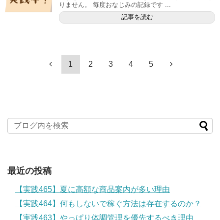
りません。 毎度おなじみの記録です ...
記事を読む
1
2
3
4
5
最近の投稿
【実践465】夏に高額な商品案内が多い理由
【実践464】何もしないで稼ぐ方法は存在するのか？
【実践463】やっぱり体調管理を優先するべき理由